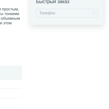
Быстрый заказ
и простым,
ты тонкими
е объемным
и этом